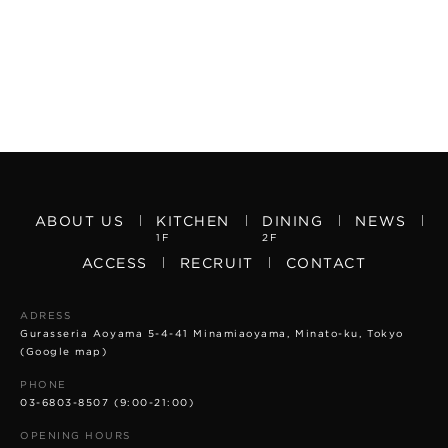
ABOUT US
KITCHEN
DINING
NEWS
1F
2F
ACCESS
RECRUIT
CONTACT
ADRESS
Gurasseria Aoyama 5-4-41 Minamiaoyama, Minato-ku, Tokyo
(Google map)
PHONE
03-6803-8507
(9:00-21:00)
OPENING HOURS