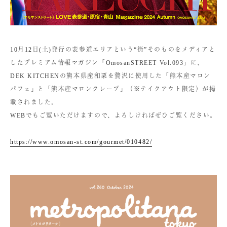
10月12日(土)発行の表参道エリアという“街”そのものをメディアと
したプレミアム情報マガジン「OmosanSTREET Vol.093」に、
DEK KITCHENの熊本県産和栗を贅沢に使用した「熊本産マロン
パフェ」と「熊本産マロンクレープ」（※テイクアウト限定）が掲
載されました。
WEBでもご覧いただけますので、よろしければぜひご覧ください。
https://www.omosan-st.com/gourmet/010482/