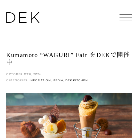
Kumamoto “WAGURI” Fair をDEKで開催
中
OCTOBER 12TH, 2024
CATEGORIES:
INFOMATION
,
MEDIA
,
DEK KITCHEN