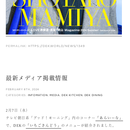
PERMALINK:
HTTPS://DEK.WORLD/NEWS/1349
最新メディア掲載情報
FEBRUARY 8TH, 2024
CATEGORIES:
INFOMATION
,
MEDIA
,
DEK KITCHEN
,
DEK DINING
2月7日（水）
テレビ朝日系「グッド！モーニング」内のコーナー
「あらいーな」
で、DEKの
「いちごさんどう」
のメニューが紹介されました。