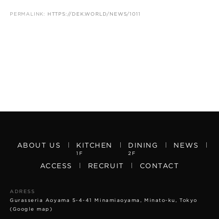
PERMALINK:
HTTPS://DEK.WORLD/NEWS/1011
ABOUT US
KITCHEN
DINING
NEWS
1F
2F
ACCESS
RECRUIT
CONTACT
ADRESS
Gurasseria Aoyama 5-4-41 Minamiaoyama, Minato-ku, Tokyo
(Google map)