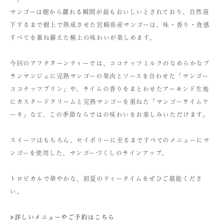
マンゴーは樹から離れる瞬間が最もおいしいとされており、自然落
下するまで樹上で熟成させた宮崎県産マンゴーは、味・香り・食感
すべてを兼ね備えた極上の味わいが楽しめます。
今回のアフタヌーンティーでは、ココナッツミルクのなめらかなブ
ランマンジェに完熟マンゴーの果肉とソースを合わせた「マンゴー
ココナッツプリン」や、ライムの香りをまとわせたアーモンド生地
にカスタードクリームと完熟マンゴーを重ねた「マンゴーライムケ
ーキ」など、この季節ならではの味わいをお楽しみいただけます。
スイーツはもちろん、セイボリーに至るまですべてのメニューにマ
ンゴーを使用した、マンゴーづくしのラインアップ。
トロピカルで華やかな、初夏のティータイムをぜひご堪能くださ
い。
≫詳しいメニューやご予約はこちら