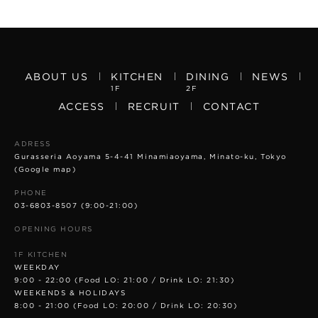
ABOUT US
KITCHEN
DINING
NEWS
1F
2F
ACCESS
RECRUIT
CONTACT
ADRESS
Gurasseria Aoyama 5-4-41 Minamiaoyama, Minato-ku, Tokyo
(Google map)
PHONE
03-6803-8507
(9:00-21:00)
OPENING HOURS
1F KITCHEN
WEEKDAY
9:00 - 22:00 (Food LO: 21:00 / Drink LO: 21:30)
WEEKENDS & HOLIDAYS
8:00 - 21:00 (Food LO: 20:00 / Drink LO: 20:30)