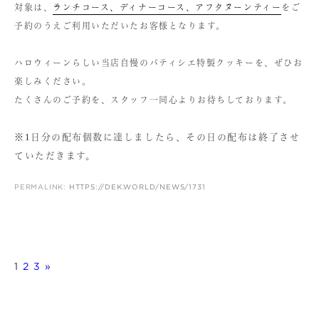
対象は、
ランチコース、ディナーコース、アフタヌーンティー
をご
予約のうえご利用いただいたお客様となります。
ハロウィーンらしい当店自慢のパティシエ特製クッキーを、ぜひお
楽しみください。
たくさんのご予約を、スタッフ一同心よりお待ちしております。
※1日分の配布個数に達しましたら、その日の配布は終了させ
ていただきます。
PERMALINK:
HTTPS://DEK.WORLD/NEWS/1731
1
2
3
»