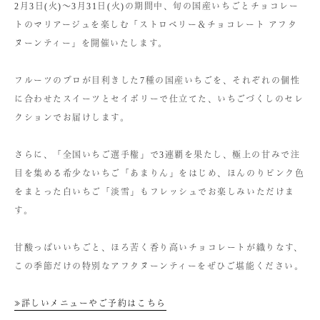
2月3日(火)〜3月31日(火)の期間中、旬の国産いちごとチョコレー
トのマリアージュを楽しむ「ストロベリー＆チョコレート アフタ
ヌーンティー」を開催いたします。
フルーツのプロが目利きした7種の国産いちごを、それぞれの個性
に合わせたスイーツとセイボリーで仕立てた、いちごづくしのセレ
クションでお届けします。
さらに、「全国いちご選手権」で3連覇を果たし、極上の甘みで注
目を集める希少ないちご「あまりん」をはじめ、ほんのりピンク色
をまとった白いちご「淡雪」もフレッシュでお楽しみいただけま
す。
甘酸っぱいいちごと、ほろ苦く香り高いチョコレートが織りなす、
この季節だけの特別なアフタヌーンティーをぜひご堪能ください。
≫詳しいメニューやご予約はこちら