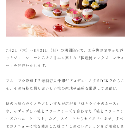
7月2日（木）〜8月31日（月）の期間限定で、国産桃の華やかな香
りとジューシーでとろける甘みを楽しむ「国産桃アフタヌーンティ
ー」を開催いたします。
フルーツを熟知する老舗青果仲卸がプロデュースするDEKだからこ
そ、その時期に最もおいしい桃の産地や品種を厳選してお届け。
桃の芳醇な香りとやさしい甘みが広がる「桃とライチのムース」
や、みずみずしい桃とブラータチーズを合わせた「桃とブラータチ
ーズのハニートースト」など、スイーツからセイボリーまで、すべ
てのメニューに桃を使用した桃づくしのセレクションをご用意しま