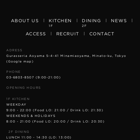
ABOUT US
KITCHEN
DINING
NEWS
1F
2F
ACCESS
RECRUIT
CONTACT
ADRESS
Gurasseria Aoyama 5-4-41 Minamiaoyama, Minato-ku, Tokyo
(Google map)
PHONE
03-6803-8507
(9:00-21:00)
OPENING HOURS
1F KITCHEN
WEEKDAY
9:00 - 22:00 (Food LO: 21:00 / Drink LO: 21:30)
WEEKENDS & HOLIDAYS
8:00 - 21:00 (Food LO: 20:00 / Drink LO: 20:30)
2F DINING
LUNCH 11:00 - 14:30 (LO: 13:00)