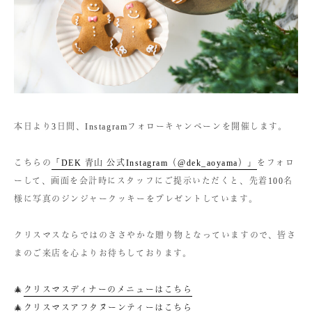
本日より3日間、Instagramフォローキャンペーンを開催します。
こちらの
「DEK 青山 公式Instagram（@dek_aoyama）」
をフォロ
ーして、画面を会計時にスタッフにご提示いただくと、先着100名
様に写真のジンジャークッキーをプレゼントしています。
クリスマスならではのささやかな贈り物となっていますので、皆さ
まのご来店を心よりお待ちしております。
🎄
クリスマスディナーのメニューはこちら
🎄
クリスマスアフタヌーンティーはこちら