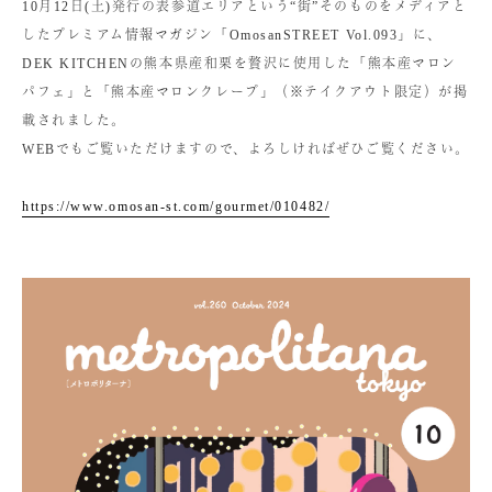
10月12日(土)発行の表参道エリアという“街”そのものをメディアと
したプレミアム情報マガジン「OmosanSTREET Vol.093」に、
DEK KITCHENの熊本県産和栗を贅沢に使用した「熊本産マロン
パフェ」と「熊本産マロンクレープ」（※テイクアウト限定）が掲
載されました。
WEBでもご覧いただけますので、よろしければぜひご覧ください。
https://www.omosan-st.com/gourmet/010482/