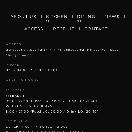
ABOUT US
KITCHEN
DINING
NEWS
1F
2F
ACCESS
RECRUIT
CONTACT
ADRESS
Gurasseria Aoyama 5-4-41 Minamiaoyama, Minato-ku, Tokyo
(Google map)
PHONE
03-6803-8507
(9:00-21:00)
OPENING HOURS
1F KITCHEN
WEEKDAY
9:00 - 22:00 (Food LO: 21:00 / Drink LO: 21:30)
WEEKENDS & HOLIDAYS
8:00 - 21:00 (Food LO: 20:00 / Drink LO: 20:30)
2F DINING
LUNCH 11:00 - 14:30 (LO: 13:00)
AFTERNOON TEA 11:00-16:30 (LO: 14:00)