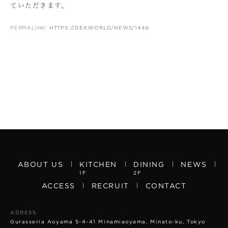
ていただきます。
PERMALINK:
HTTPS://DEK.WORLD/NEWS/1446
ABOUT US
KITCHEN
DINING
NEWS
1F
2F
ACCESS
RECRUIT
CONTACT
ADRESS
Gurasseria Aoyama 5-4-41 Minamiaoyama, Minato-ku, Tokyo