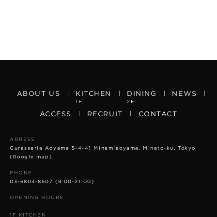
ABOUT US
KITCHEN
DINING
NEWS
1F
2F
ACCESS
RECRUIT
CONTACT
ADRESS
Gurasseria Aoyama 5-4-41 Minamiaoyama, Minato-ku, Tokyo
(Google map)
PHONE
03-6803-8507
(9:00-21:00)
OPENING HOURS
1F KITCHEN