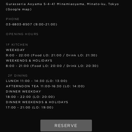
Gurasseria Aoyama 5-4-41 Minamiaoyama, Minato-ku, Tokyo
(Google map)
PHONE
03-6803-8507
(9:00-21:00)
OPENING HOURS
1F KITCHEN
WEEKDAY
9:00 - 22:00 (Food LO: 21:00 / Drink LO: 21:30)
WEEKENDS & HOLIDAYS
8:00 - 21:00 (Food LO: 20:00 / Drink LO: 20:30)
2F DINING
LUNCH 11:00 - 14:30 (LO: 13:00)
AFTERNOON TEA 11:00-16:30 (LO: 14:00)
DINNER WEEKDAY
18:00 - 22:00 (LO: 20:00)
DINNER WEEKENDS & HOLIDAYS
17:00 - 21:00 (LO: 19:00)
RESERVE