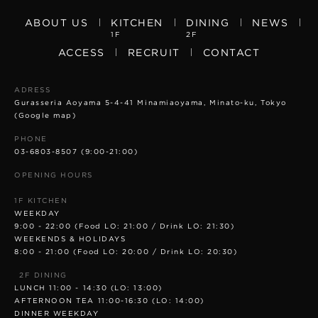
ABOUT US
KITCHEN
DINING
NEWS
1F
2F
ACCESS
RECRUIT
CONTACT
ADRESS
Gurasseria Aoyama 5-4-41 Minamiaoyama, Minato-ku, Tokyo
(Google map)
PHONE
03-6803-8507
(9:00-21:00)
OPENING HOURS
1F KITCHEN
WEEKDAY
9:00 - 22:00 (Food LO: 21:00 / Drink LO: 21:30)
WEEKENDS & HOLIDAYS
8:00 - 21:00 (Food LO: 20:00 / Drink LO: 20:30)
2F DINING
LUNCH 11:00 - 14:30 (LO: 13:00)
AFTERNOON TEA 11:00-16:30 (LO: 14:00)
DINNER WEEKDAY