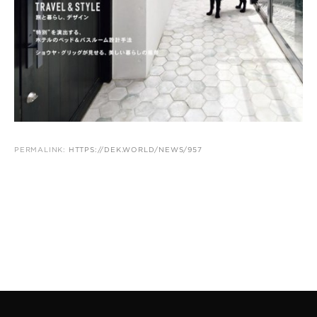
PERMALINK:
HTTPS://DEK.WORLD/NEWS/957