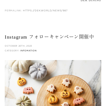
DEK DINING
PERMALINK:
HTTPS://DEK.WORLD/NEWS/987
Instagram フォローキャンペーン開催中
OCTOBER 20TH, 2023
CATEGORY:
INFOMATION