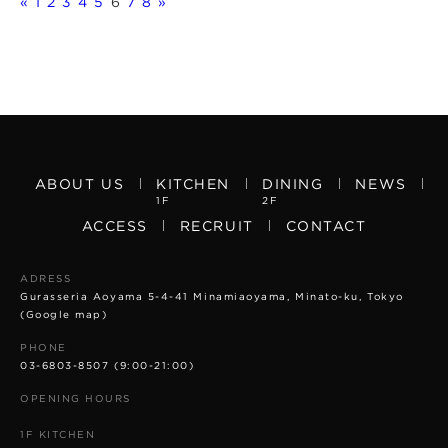
«
1
2
3
4
5
6
7
8
»
ABOUT US
KITCHEN
DINING
NEWS
1F
2F
ACCESS
RECRUIT
CONTACT
ADRESS
Gurasseria Aoyama 5-4-41 Minamiaoyama, Minato-ku, Tokyo
(Google map)
PHONE
03-6803-8507
(9:00-21:00)
OPENING HOURS
1F KITCHEN